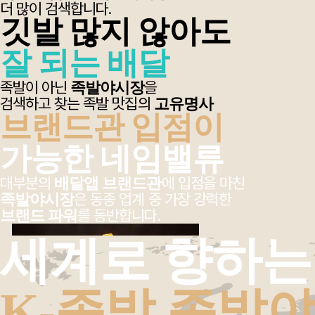
더 많이 검색합니다.
깃발 많지 않아도
잘 되는 배달
족발이 아닌
을
족발야시장
검색하고 찾는 족발 맛집의
고유명사
브랜드관 입점이
가능한 네임밸류
대부분의
에 입점을 마친
배달앱 브랜드관
은 동종 업계 중 가장 강력한
족발야시장
를 동반합니다.
브랜드 파워
세계로 향하는
K-족발 족발