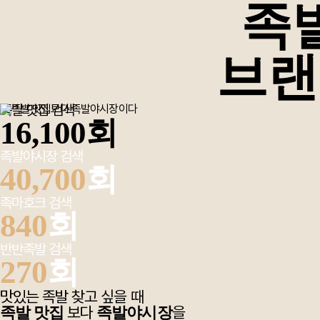
어떠한 지표
족
브랜
족발 맛집 검색
16,100회
족발야시장 검색
40,700
회
족마호크 검색
840
회
반반족발 검색
270
회
맛있는 족발 찾고 싶을 때
보다
을
족발 맛집
족발야시장