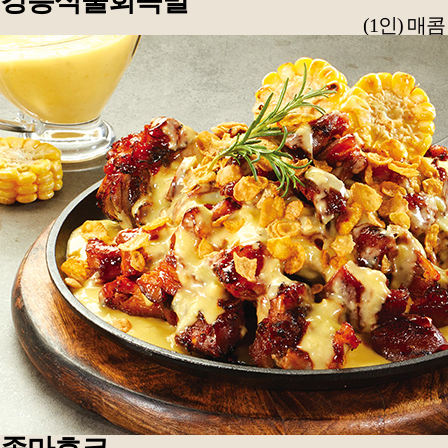
강릉식물회족발
(1인) 