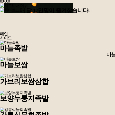
00,000
매 달 17만명이 즐겨찾습니다!
메인
사이드
마늘족발
마늘
마늘보쌈
가브리보쌈삼합
보양누룽지족발