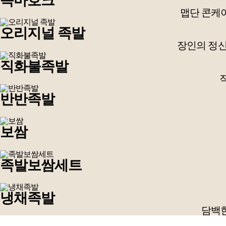
족마호크
맵단 콘케
오리지널 족발
장인의 정
직화불족발
반반족발
보쌈
족발보쌈세트
냉채족발
담백한